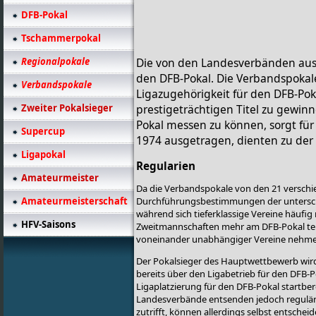
DFB-Pokal
Tschammerpokal
Regionalpokale
Die von den Landesverbänden au
den DFB-Pokal. Die Verbandspokale
Verbandspokale
Ligazugehörigkeit für den DFB-Poka
Zweiter Pokalsieger
prestigeträchtigen Titel zu gewinn
Pokal messen zu können, sorgt fü
Supercup
1974 ausgetragen, dienten zu der 
Ligapokal
Regularien
Amateurmeister
Da die Verbandspokale von den 21 versch
Amateurmeisterschaft
Durchführungsbestimmungen der unterschie
während sich tieferklassige Vereine häufig
HFV-Saisons
Zweitmannschaften mehr am DFB-Pokal tei
voneinander unabhängiger Vereine nehmen a
Der Pokalsieger des Hauptwettbewerb wird
bereits über den Ligabetrieb für den DFB-Po
Ligaplatzierung für den DFB-Pokal startber
Landesverbände entsenden jedoch regulär n
zutrifft, können allerdings selbst entschei