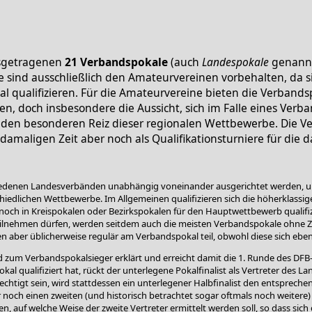
sgetragenen
21 Verbandspokale
(auch
Landespokale
genannt)
 sind ausschließlich den Amateurvereinen vorbehalten, da sic
l qualifizieren. Für die Amateurvereine bieten die Verbandsp
en, doch insbesondere die Aussicht, sich im Falle eines Verb
r den besonderen Reiz dieser regionalen Wettbewerbe. Die V
damaligen Zeit aber noch als Qualifikationsturniere für die 
iedenen Landesverbänden unabhängig voneinander ausgerichtet werden, un
dlichen Wettbewerbe. Im Allgemeinen qualifizieren sich die höherklassi
 noch in Kreispokalen oder Bezirkspokalen für den Hauptwettbewerb qualifi
lnehmen dürfen, werden seitdem auch die meisten Verbandspokale ohne Z
ber üblicherweise regulär am Verbandspokal teil, obwohl diese sich ebenfa
 zum Verbandspokalsieger erklärt und erreicht damit die 1. Runde des DFB
kal qualifiziert hat, rückt der unterlegene Pokalfinalist als Vertreter des L
echtigt sein, wird stattdessen ein unterlegener Halbfinalist den entsprech
och einen zweiten (und historisch betrachtet sogar oftmals noch weitere) V
den, auf welche Weise der zweite Vertreter ermittelt werden soll, so dass si