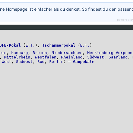
ne Homepage ist einfacher als du denkst. So findest du den passen
powered b
DFB-Pokal
(
E.T.
),
Tschammerpokal
(
E.T.
)
ein
,
Hamburg
,
Bremen
,
Niedersachsen
,
Mecklenburg-Vorpomm
,
Mittelrhein
,
Westfalen
,
Rheinland
,
Südwest
,
Saarland
,
,
West
,
Südwest
,
Süd
,
Berlin
) –
Gaupokale