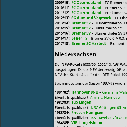
2009/10¹:
FC Oberneuland
– FC Bremerha
2010/11¹:
FC Oberneuland
– Bremer SV 2:
2011/12¹:
FC Oberneuland
– Brinkumer SV
2012/13¹:
SG Aumund-Vegesack
– FC Obe
2013/14¹:
Bremer SV
– Blumenthaler SV 1:
2014/15¹:
Bremer SV
– Brinkumer SV 5:1
2015/16¹:
Bremer SV
– Blumenthaler SV 3:
2016/17¹:
Leher TS
– Bremer SV 0:0, V 0:0, E
2017/18¹:
Bremer SC Hastedt
– Blumentha
Niedersachsen
Der
NFV-Pokal
(1955/56–2009/10:
NFV-Poka
ausgetragen. Da der NFV der zweitgrößte La
NFV drei Startplätze für den DFB-Pokal, 19
Seit mindestens der Saison 1997/98 wird i
1981/82³:
Hannover 96 II
–
Germania Wal
Ebenfalls qualifiziert:
Arminia Hannover
1982/83³:
TuS Lingen
Ebenfalls qualifiziert:
1. SC Göttingen 05
,
Ar
1983/84³:
Friesen Hänigsen
Ebenfalls qualifiziert:
TSV Havelse
,
VfB Old
1984/85³:
VfR Langelsheim