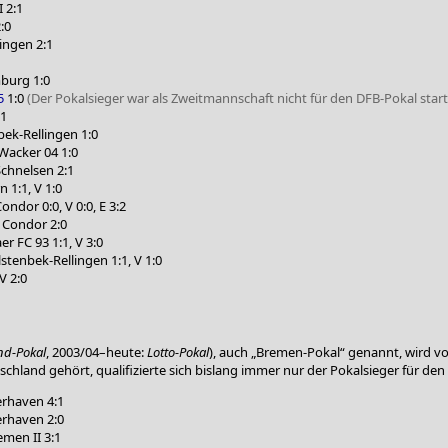
I 2:1
:0
ingen 2:1
burg 1:0
5
1:0
(Der Pokalsieger war als Zweitmannschaft nicht für den DFB-Pokal start
:1
ek-Rellingen 1:0
Wacker 04 1:0
chnelsen 2:1
 1:1, V 1:0
ondor 0:0, V 0:0, E 3:2
 Condor 2:0
er FC 93 1:1, V 3:0
stenbek-Rellingen 1:1, V 1:0
V 2:0
nd-Pokal
, 2003/04–heute:
Lotto-Pokal
), auch „Bremen-Pokal“ genannt, wird 
hland gehört, qualifizierte sich bislang immer nur der Pokalsieger für den
rhaven 4:1
rhaven 2:0
men II 3:1