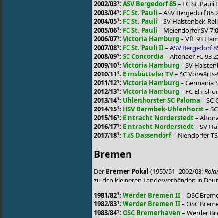
2002/03¹:
ASV Bergedorf 85
– FC St. Pauli I
2003/04¹:
FC St. Pauli
– ASV Bergedorf 85 2
2004/05¹:
FC St. Pauli
– SV Halstenbek-Rell
2005/06¹:
FC St. Pauli
– Meiendorfer SV 7:0
2006/07¹:
Victoria Hamburg
– VfL 93 Ham
2007/08¹:
FC St. Pauli II
–
ASV Bergedorf 8
2008/09¹:
SC Concordia
– Altonaer FC 93 2
2009/10¹:
Victoria Hamburg
– SV Halstenb
2010/11¹:
Eimsbütteler TV
– SC Vorwärts-
2011/12¹:
Victoria Hamburg
– Germania S
2012/13¹:
Victoria Hamburg
– FC Elmshorn
2013/14¹:
Uhlenhorster SC Paloma
– SC C
2014/15¹:
HSV Barmbek-Uhlenhorst
– SC
2015/16¹:
Eintracht Norderstedt
– Altona
2016/17¹:
Eintracht Norderstedt
– SV Hal
2017/18¹:
TuS Dassendorf
– Niendorfer TS
Bremen
Der
Bremer Pokal
(1950/51–2002/03:
Rola
zu den kleineren Landesverbänden in Deutsc
1981/82¹:
Werder Bremen II
– OSC Breme
1982/83¹:
Werder Bremen II
– OSC Breme
1983/84¹:
OSC Bremerhaven
– Werder Bre