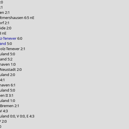
:0
:1
en 2:1
ltmershausen 6:5 nE
rf 2:1
ide 2:0
8 nE
z-Tenever
6:0
land
5:0
olz-Tenever 2:1
land 5:0
and 5:2
haven 1:0
Neustadt 2:0
land 2:0
4:1
haven 6:1
land 5:0
n II 3:1
land 1:0
 Bremen 2:1
V 4:3
and 0:0, V 0:0, E 4:3
 2:0
0