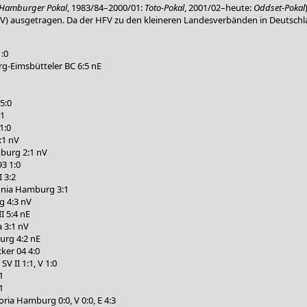
Hamburger Pokal
, 1983/84–2000/01:
Toto-Pokal
, 2001/02–heute:
Oddset-Pokal
 ausgetragen. Da der HFV zu den kleineren Landesverbänden in Deutschland
1:0
-Eimsbütteler BC 6:5 nE
5:0
:1
1:0
:1 nV
burg 2:1 nV
93 1:0
I 3:2
onia Hamburg 3:1
g 4:3 nV
II 5:4 nE
 3:1 nV
urg 4:2 nE
ker 04 4:0
 II 1:1, V 1:0
1
1
oria Hamburg 0:0, V 0:0, E 4:3