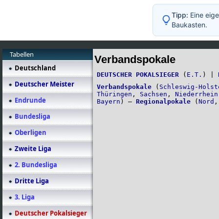
Tipp:
Eine eige
Baukasten.
Tabellen
Verbandspokale
Deutschland
DEUTSCHER POKALSIEGER
(
E.T.
) |
Deutscher Meister
Verbandspokale
(
Schleswig-Holst
Thüringen
,
Sachsen
,
Niederrhein
Endrunde
Bayern
) –
Regionalpokale
(
Nord
Bundesliga
Oberligen
Zweite Liga
2. Bundesliga
Dritte Liga
3. Liga
Deutscher Pokalsieger