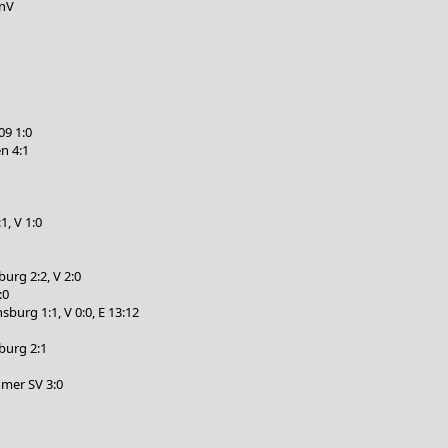
 nV
09 1:0
n 4:1
, V 1:0
urg 2:2, V 2:0
:0
burg 1:1, V 0:0, E 13:12
burg 2:1
mer SV 3:0