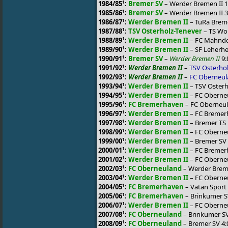
1984/85¹:
Bremer SV
– Werder Bremen II 1
1985/86¹:
Bremer SV
– Werder Bremen II 3
1986/87¹:
Werder Bremen II
– TuRa Brem
1987/88¹:
TSV Osterholz-Tenever
– TS Wo
1988/89¹:
Werder Bremen II
– FC Mahndo
1989/90¹:
Werder Bremen II
– SF Leherhe
1990/91¹:
Bremer SV
–
Werder Bremen II
9:
1991/92¹:
Werder Bremen II
–
TSV Osterhol
1992/93¹:
Werder Bremen II
–
FC Oberneu
1993/94¹:
Werder Bremen II
– TSV Osterh
1994/95¹:
Werder Bremen II
– FC Oberneu
1995/96¹:
FC Bremerhaven
– FC Oberneul
1996/97¹:
Werder Bremen II
– FC Bremer
1997/98¹:
Werder Bremen II
– Bremer TS 
1998/99¹:
Werder Bremen II
– FC Oberneu
1999/00¹:
Werder Bremen II
– Bremer SV 
2000/01¹:
Werder Bremen II
– FC Bremer
2001/02¹:
Werder Bremen II
– FC Oberneu
2002/03¹:
FC Oberneuland
– Werder Breme
2003/04¹:
Werder Bremen II
– FC Oberneu
2004/05¹:
FC Bremerhaven
– Vatan Sport
2005/06¹:
FC Bremerhaven
– Brinkumer S
2006/07¹:
Werder Bremen II
– FC Oberneul
2007/08¹:
FC Oberneuland
– Brinkumer SV
2008/09¹:
FC Oberneuland
– Bremer SV 4: