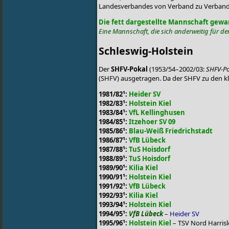
Landesverbandes von Verband zu Verband
Die fett dargestellte Mannschaft gew
Eine Mannschaft, die sich anderweitig für den
Schleswig-Holstein
Der
SHFV-Pokal
(1953/54–2002/03:
SHFV-Po
(SHFV) ausgetragen. Da der SHFV zu den kl
1981/82¹:
Heider SV
1982/83¹:
Holstein Kiel
1983/84¹:
VfL Kellinghusen
1984/85¹:
Itzehoer SV 09
1985/86¹:
Blau-Weiß Friedrichstadt
1986/87¹:
VfB Lübeck
1987/88¹:
TuS Hoisdorf
1988/89¹:
TuS Hoisdorf
1989/90¹:
Kilia Kiel
1990/91¹:
Holstein Kiel
1991/92¹:
VfB Lübeck
1992/93¹:
Kilia Kiel
1993/94¹:
Holstein Kiel
1994/95¹:
VfB Lübeck
–
Heider SV
1995/96¹:
Holstein Kiel
– TSV Nord Harrisl