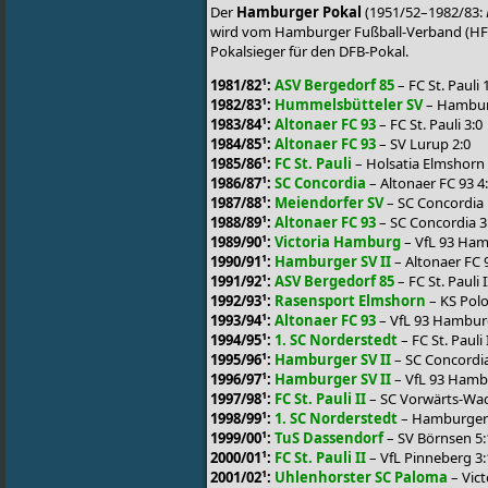
Der
Hamburger Pokal
(1951/52–1982/83:
wird vom Hamburger Fußball-Verband (HFV)
Pokalsieger für den DFB-Pokal.
1981/82¹:
ASV Bergedorf 85
– FC St. Pauli 
1982/83¹:
Hummelsbütteler SV
– Hamburg
1983/84¹:
Altonaer FC 93
– FC St. Pauli 3:0
1984/85¹:
Altonaer FC 93
– SV Lurup 2:0
1985/86¹:
FC St. Pauli
– Holsatia Elmshorn 
1986/87¹:
SC Concordia
– Altonaer FC 93 4
1987/88¹:
Meiendorfer SV
– SC Concordia 
1988/89¹:
Altonaer FC 93
– SC Concordia 3
1989/90¹:
Victoria Hamburg
– VfL 93 Ham
1990/91¹:
Hamburger SV II
– Altonaer FC 
1991/92¹:
ASV Bergedorf 85
– FC St. Pauli I
1992/93¹:
Rasensport Elmshorn
– KS Pol
1993/94¹:
Altonaer FC 93
– VfL 93 Hambur
1994/95¹:
1. SC Norderstedt
– FC St. Pauli 
1995/96¹:
Hamburger SV II
– SC Concordia
1996/97¹:
Hamburger SV II
– VfL 93 Hamb
1997/98¹:
FC St. Pauli II
– SC Vorwärts-Wac
1998/99¹:
1. SC Norderstedt
– Hamburger SV
1999/00¹:
TuS Dassendorf
– SV Börnsen 5:
2000/01¹:
FC St. Pauli II
– VfL Pinneberg 3:
2001/02¹:
Uhlenhorster SC Paloma
– Vict