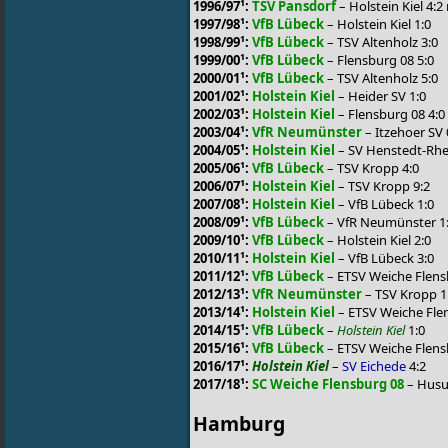
1996/97¹:
TSV Pansdorf
– Holstein Kiel 4:2
1997/98¹:
VfB Lübeck
– Holstein Kiel 1:0
1998/99¹:
VfB Lübeck
– TSV Altenholz 3:0
1999/00¹:
VfB Lübeck
– Flensburg 08 5:0
2000/01¹:
VfB Lübeck
– TSV Altenholz 5:0
2001/02¹:
Holstein Kiel
– Heider SV 1:0
2002/03¹:
Holstein Kiel
– Flensburg 08 4:0
2003/04¹:
VfR Neumünster
– Itzehoer SV 
2004/05¹:
Holstein Kiel
– SV Henstedt-Rhe
2005/06¹:
VfB Lübeck
– TSV Kropp 4:0
2006/07¹:
Holstein Kiel
– TSV Kropp 9:2
2007/08¹:
Holstein Kiel
– VfB Lübeck 1:0
2008/09¹:
VfB Lübeck
– VfR Neumünster 1:1
2009/10¹:
VfB Lübeck
– Holstein Kiel 2:0
2010/11¹:
Holstein Kiel
– VfB Lübeck 3:0
2011/12¹:
VfB Lübeck
– ETSV Weiche Flensb
2012/13¹:
VfR Neumünster
– TSV Kropp 1
2013/14¹:
Holstein Kiel
– ETSV Weiche Flens
2014/15¹:
VfB Lübeck
–
Holstein Kiel
1:0
2015/16¹:
VfB Lübeck
– ETSV Weiche Flens
2016/17¹:
Holstein Kiel
–
SV Eichede
4:2
2017/18¹:
SC Weiche Flensburg 08
– Husu
Hamburg