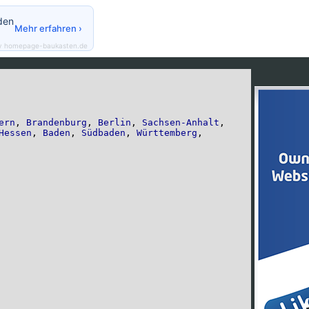
den
Mehr erfahren ›
y homepage-baukasten.de
ern
,
Brandenburg
,
Berlin
,
Sachsen-Anhalt
,
Hessen
,
Baden
,
Südbaden
,
Württemberg
,