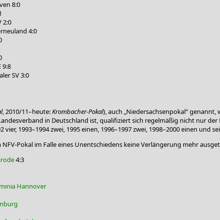
ven 8:0
1
 2:0
rneuland 4:0
0
0
 9:8
ler SV 3:0
l
, 2010/11–heute:
Krombacher-Pokal
), auch „Niedersachsenpokal“ genannt,
ndesverband in Deutschland ist, qualifiziert sich regelmäßig nicht nur der 
92 vier, 1993–1994 zwei, 1995 einen, 1996–1997 zwei, 1998–2000 einen und sei
m NFV-Pokal im Falle eines Unentschiedens keine Verlängerung mehr ausgetra
srode
4:3
minia Hannover
enburg