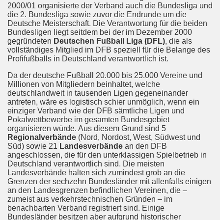
2000/01 organisierte der Verband auch die Bundesliga und
die 2. Bundesliga sowie zuvor die Endrunde um die
Deutsche Meisterschaft. Die Verantwortung für die beiden
Bundesligen liegt seitdem bei der im Dezember 2000
gegründeten
Deutschen Fußball Liga (DFL)
, die als
vollständiges Mitglied im DFB speziell für die Belange des
Profifußballs in Deutschland verantwortlich ist.
Da der deutsche Fußball 20.000 bis 25.000 Vereine und
Millionen von Mitgliedern beinhaltet, welche
deutschlandweit in tausenden Ligen gegeneinander
antreten, wäre es logistisch schier unmöglich, wenn ein
einziger Verband wie der DFB sämtliche Ligen und
Pokalwettbewerbe im gesamten Bundesgebiet
organisieren würde. Aus diesem Grund sind 5
Regionalverbände
(Nord, Nordost, West, Südwest und
Süd) sowie 21
Landesverbände
an den DFB
angeschlossen, die für den unterklassigen Spielbetrieb in
Deutschland verantwortlich sind. Die meisten
Landesverbände halten sich zumindest grob an die
Grenzen der sechzehn Bundesländer mit allenfalls einigen
an den Landesgrenzen befindlichen Vereinen, die –
zumeist aus verkehrstechnischen Gründen – im
benachbarten Verband registriert sind. Einige
Bundesländer besitzen aber aufgrund historischer