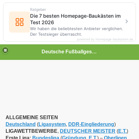
Ratgeber
Die 7 besten Homepage-Baukästen im
Test 2026
Wir haben die beliebtesten Anbieter verglichen.
Der Testsieger überrascht.
powered by homepage-baukasten.de
Deutsche Fußballgeschichte
ALLGEMEINE SEITEN
Deutschland
(
Ligasystem
,
DDR-Eingliederung
)
LIGAWETTBEWERBE
,
DEUTSCHER MEISTER
(
E.T.
)
Erste Liga:
Bundesliga
(
Gründung
,
E.T.
) –
Oberligen