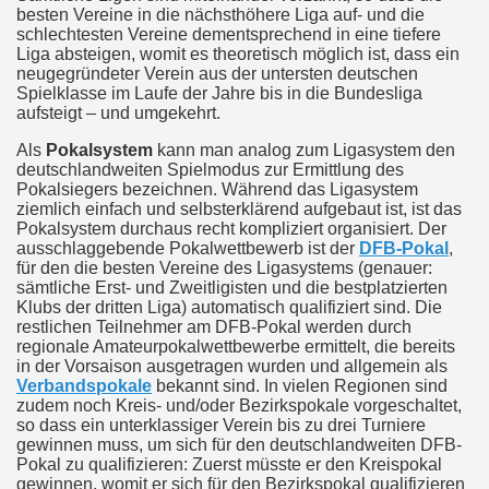
besten Vereine in die nächsthöhere Liga auf- und die
schlechtesten Vereine dementsprechend in eine tiefere
Liga absteigen, womit es theoretisch möglich ist, dass ein
neugegründeter Verein aus der untersten deutschen
Spielklasse im Laufe der Jahre bis in die Bundesliga
aufsteigt – und umgekehrt.
Als
Pokalsystem
kann man analog zum Ligasystem den
deutschlandweiten Spielmodus zur Ermittlung des
Pokalsiegers bezeichnen. Während das Ligasystem
ziemlich einfach und selbsterklärend aufgebaut ist, ist das
Pokalsystem durchaus recht kompliziert organisiert. Der
ausschlaggebende Pokalwettbewerb ist der
DFB-Pokal
,
für den die besten Vereine des Ligasystems (genauer:
sämtliche Erst- und Zweitligisten und die bestplatzierten
Klubs der dritten Liga) automatisch qualifiziert sind. Die
restlichen Teilnehmer am DFB-Pokal werden durch
regionale Amateurpokalwettbewerbe ermittelt, die bereits
in der Vorsaison ausgetragen wurden und allgemein als
Verbandspokale
bekannt sind. In vielen Regionen sind
zudem noch Kreis- und/oder Bezirkspokale vorgeschaltet,
so dass ein unterklassiger Verein bis zu drei Turniere
gewinnen muss, um sich für den deutschlandweiten DFB-
Pokal zu qualifizieren: Zuerst müsste er den Kreispokal
gewinnen, womit er sich für den Bezirkspokal qualifizieren