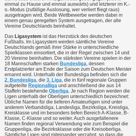
einmal zu Hause und einmal auswärts) und letzterer im K.-
o.-Modus (zufällige Auslosung, wer verliert fliegt raus)
ausgetragen wird. Beide Wettbewerbe werden dabei in
einem genau geregelten System ausgetragen, der alle
Vereine Deutschlands beinhaltet.
Das
Ligasystem
ist das Herzstück des deutschen
Fußballs. Im Ligasystem werden sämtliche Vereine
Deutschlands gemäß ihrer Stärke in unterschiedliche
Spielklassen einsortiert, die in der Regel zwischen 14 und
20 Vereine beinhalten. Die stärksten Vereine spielen in der
18 Mannschaften starken
Bundesliga
, dessen
Erstplatzierter am Ende der Saison zum Deutschen Meister
ernannt wird. Unterhalb der Bundesliga befinden sich die
2. Bundesliga
, die
3. Liga
, die in fünf regionale Gruppen
aufgeteilte
Regionalliga
und anschließend die aus 14
Staffeln bestehende
Oberliga
. Je nach Region werden die
Ligen unterhalb der Oberligen unterschiedlich bezeichnet:
Übliche Namen für die tieferen Amateurligen sind unter
anderem Verbandsliga, Landesliga, Bezirksliga, Kreisliga,
Kreisklasse und im besonders tiefen Bereich A-Klasse, B-
Klasse, C-Klasse und so weiter. Auch ausgefallenere
Namen finden regional Verwendung wie zum Beispiel die
Gruppenliga, die Bezirksklasse oder die Kreisoberliga.
Sämtliche Ligen sind miteinander verzahnt, so dass die