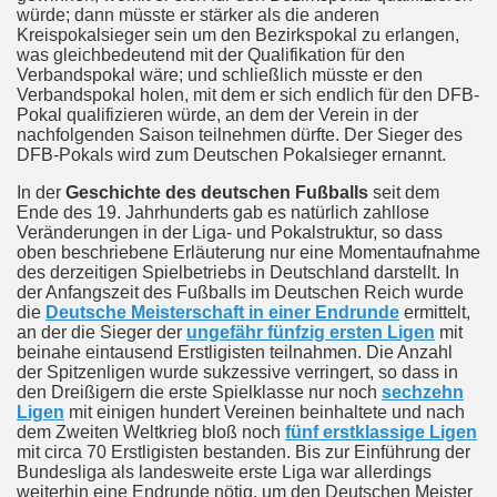
würde; dann müsste er stärker als die anderen
Kreispokalsieger sein um den Bezirkspokal zu erlangen,
was gleichbedeutend mit der Qualifikation für den
Verbandspokal wäre; und schließlich müsste er den
Verbandspokal holen, mit dem er sich endlich für den DFB-
Pokal qualifizieren würde, an dem der Verein in der
nachfolgenden Saison teilnehmen dürfte. Der Sieger des
DFB-Pokals wird zum Deutschen Pokalsieger ernannt.
In der
Geschichte des deutschen Fußballs
seit dem
Ende des 19. Jahrhunderts gab es natürlich zahllose
Veränderungen in der Liga- und Pokalstruktur, so dass
oben beschriebene Erläuterung nur eine Momentaufnahme
des derzeitigen Spielbetriebs in Deutschland darstellt. In
der Anfangszeit des Fußballs im Deutschen Reich wurde
die
Deutsche Meisterschaft in einer Endrunde
ermittelt,
an der die Sieger der
ungefähr fünfzig ersten Ligen
mit
beinahe eintausend Erstligisten teilnahmen. Die Anzahl
der Spitzenligen wurde sukzessive verringert, so dass in
den Dreißigern die erste Spielklasse nur noch
sechzehn
Ligen
mit einigen hundert Vereinen beinhaltete und nach
dem Zweiten Weltkrieg bloß noch
fünf erstklassige Ligen
mit circa 70 Erstligisten bestanden. Bis zur Einführung der
Bundesliga als landesweite erste Liga war allerdings
weiterhin eine Endrunde nötig, um den Deutschen Meister