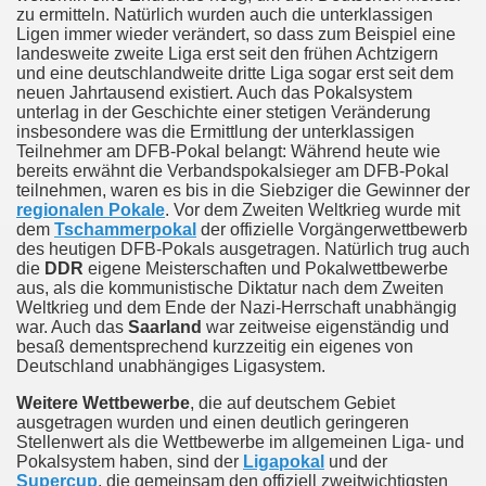
zu ermitteln. Natürlich wurden auch die unterklassigen
Ligen immer wieder verändert, so dass zum Beispiel eine
landesweite zweite Liga erst seit den frühen Achtzigern
und eine deutschlandweite dritte Liga sogar erst seit dem
neuen Jahrtausend existiert. Auch das Pokalsystem
unterlag in der Geschichte einer stetigen Veränderung
insbesondere was die Ermittlung der unterklassigen
Teilnehmer am DFB-Pokal belangt: Während heute wie
bereits erwähnt die Verbandspokalsieger am DFB-Pokal
teilnehmen, waren es bis in die Siebziger die Gewinner der
regionalen Pokale
. Vor dem Zweiten Weltkrieg wurde mit
dem
Tschammerpokal
der offizielle Vorgängerwettbewerb
des heutigen DFB-Pokals ausgetragen. Natürlich trug auch
die
DDR
eigene Meisterschaften und Pokalwettbewerbe
aus, als die kommunistische Diktatur nach dem Zweiten
Weltkrieg und dem Ende der Nazi-Herrschaft unabhängig
war. Auch das
Saarland
war zeitweise eigenständig und
besaß dementsprechend kurzzeitig ein eigenes von
Deutschland unabhängiges Ligasystem.
Weitere Wettbewerbe
, die auf deutschem Gebiet
ausgetragen wurden und einen deutlich geringeren
Stellenwert als die Wettbewerbe im allgemeinen Liga- und
Pokalsystem haben, sind der
Ligapokal
und der
Supercup
, die gemeinsam den offiziell zweitwichtigsten